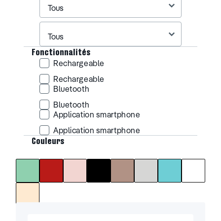
Canaux / Bandes
Sélectionnez le contenu
Fonctionnalités
Rechargeable
Rechargeable
Rechargeable
Bluetooth
Bluetooth
Bluetooth
Application smartphone
Application smartphone
Application smartphone
Couleurs
Vert
Rouge
Rose
Noir
Marron
Gris
Bleu
Blanc
Couleurs
Beige