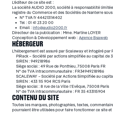
L’éditeur de ce site est :
La société AUDIO 2000, société à responsabilité limitée
registre du Commerce et des Sociétés de Nanterre sous 
N° TVA fr 444213114402
Tel : 01 41 23 20 00
Email :
info@audio2000.fr
Directeur de la publication : Mme. Martine LOYER
Conception & Développement web :
Agence Bsaweb
HÉBERGEUR
L’hébergement est assuré par Scaleway et infogéré par 
PiRack – Société par actions simplifiée au capital de 
SIREN : 949218986
Siège social : 49 Rue de Ponthieu, 75008 Paris FR
N° de TVA intracommunautaire : FR34949218986
SCALEWAY – Société par Actions Simplifiée au capita
SIREN : 433 115 904 RCS Paris
Siège social : 8 rue de la Ville l’Evêque, 75008 Paris
N° de TVA intracommunautaire : FR 35 433115904
CONTENU DU SITE
Toutes les marques, photographies, textes, commentaires
pourraient être utilisées pour faire fonctionner ce site et