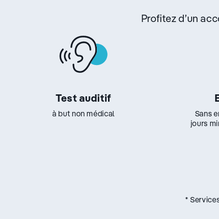
Profitez d’un a
Test auditif
à but non médical
Sans e
jours m
* Service