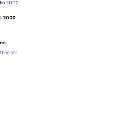
udio 2000
c 2000
tes
thésiste