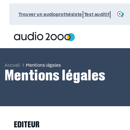
Aller
au
Search
|
|
contenu
Trouver un audioprothésiste
Test auditif
Accueil
Mentions légales
Mentions légales
EDITEUR