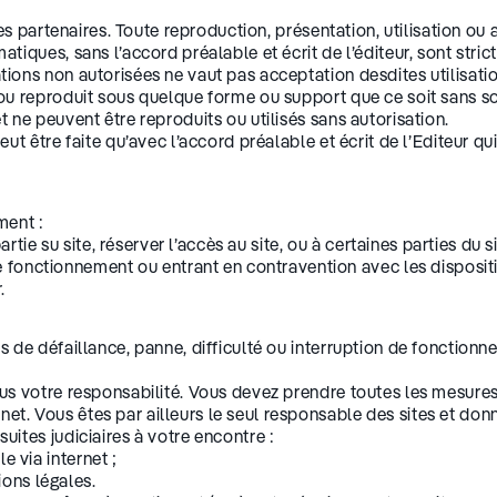
 ses partenaires. Toute reproduction, présentation, utilisation o
tiques, sans l’accord préalable et écrit de l’éditeur, sont stric
tions non autorisées ne vaut pas acceptation desdites utilisati
/ou reproduit sous quelque forme ou support que ce soit sans so
t ne peuvent être reproduits ou utilisés sans autorisation.
peut être faite qu’avec l’accord préalable et écrit de l’Editeur 
ment :
rtie su site, réserver l’accès au site, ou à certaines parties du 
 fonctionnement ou entrant en contravention avec les dispositi
.
as de défaillance, panne, difficulté ou interruption de fonction
sous votre responsabilité. Vous devez prendre toutes les mesure
et. Vous êtes par ailleurs le seul responsable des sites et do
uites judiciaires à votre encontre :
e via internet ;
ons légales.