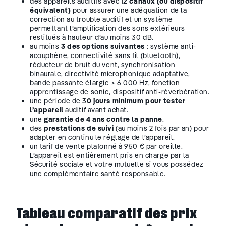
des appareils auditifs avec 1
2 canaux (ou dispositif
équivalent)
pour assurer une adéquation de la
correction au trouble auditif et un système
permettant l’amplification des sons extérieurs
restitués à hauteur d’au moins 30 dB.
au moins
3 des options suivantes
: système anti-
acouphène, connectivité sans fil (bluetooth),
réducteur de bruit du vent, synchronisation
binaurale, directivité microphonique adaptative,
bande passante élargie ≥ 6 000 Hz, fonction
apprentissage de sonie, dispositif anti-réverbération.
une période de 3
0 jours minimum pour tester
l’appareil
auditif avant achat.
une
garantie de 4 ans contre la panne
.
des
prestations de suivi
(au moins 2 fois par an) pour
adapter en continu le réglage de l’appareil.
un tarif de vente plafonné à 950 € par oreille.
L’appareil est entièrement pris en charge par la
Sécurité sociale et votre mutuelle si vous possédez
une complémentaire santé responsable.
Tableau comparatif des prix