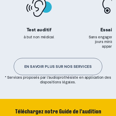
Test auditif
Essai g
à but non médical
Sans engageme
jours minim
appareil
EN SAVOIR PLUS SUR NOS SERVICES
* Services proposés par l’audioprothésiste en application des
dispositions légales.
Téléchargez notre Guide de l’audition