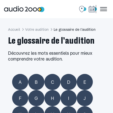
Aller
au
contenu
Accueil
Votre audition
Le glossaire de l’audition
Le glossaire de l’audition
Découvrez les mots essentiels pour mieux
comprendre votre audition.
A-Z
A
B
C
D
E
F
G
H
I
J