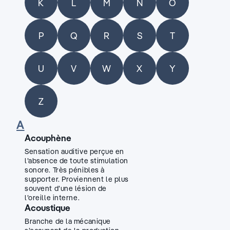
K
L
M
N
O
P
Q
R
S
T
U
V
W
X
Y
Z
A
Acouphène
Sensation auditive perçue en
l’absence de toute stimulation
sonore. Très pénibles à
supporter. Proviennent le plus
souvent d’une lésion de
l’oreille interne.
Acoustique
Branche de la mécanique