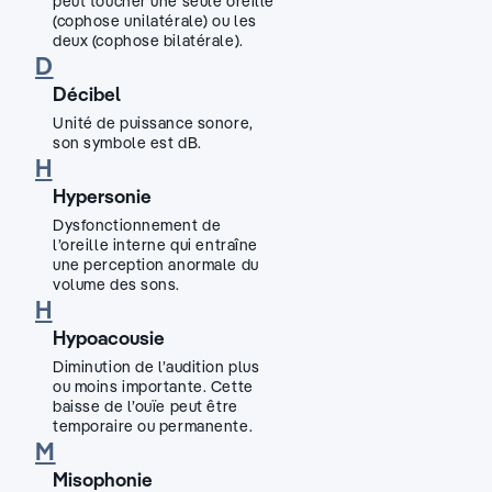
peut toucher une seule oreille
(cophose unilatérale) ou les
deux (cophose bilatérale).
D
Décibel
Unité de puissance sonore,
son symbole est dB.
H
Hypersonie
Dysfonctionnement de
l’oreille interne qui entraîne
une perception anormale du
volume des sons.
H
Hypoacousie
Diminution de l’audition plus
ou moins importante. Cette
baisse de l’ouïe peut être
temporaire ou permanente.
M
Misophonie