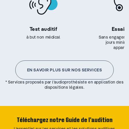
Test auditif
Essai g
à but non médical
Sans engageme
jours minim
appareil
EN SAVOIR PLUS SUR NOS SERVICES
* Services proposés par l’audioprothésiste en application des
dispositions légales.
Téléchargez notre Guide de l’audition
L’essentiel sur les services et les solutions auditives