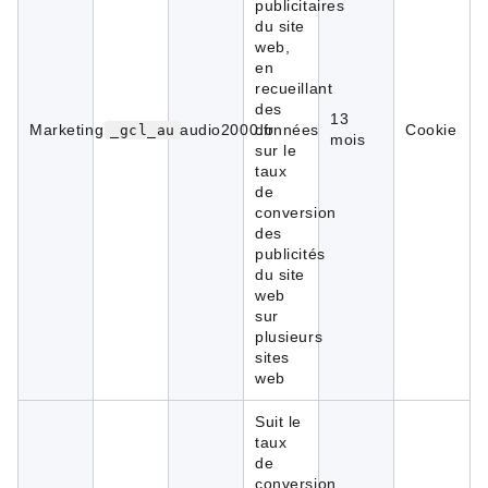
publicitaires
du site
web,
en
recueillant
des
13
Marketing
audio2000.fr
données
Cookie
_gcl_au
mois
sur le
taux
de
conversion
des
publicités
du site
web
sur
plusieurs
sites
web
Suit le
taux
de
conversion