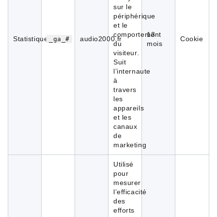
sur le
périphérique
et le
comportement
13
Statistiques
audio2000.fr
Cookie
_ga_#
du
mois
visiteur.
Suit
l’internaute
à
travers
les
appareils
et les
canaux
de
marketing
Utilisé
pour
mesurer
l’efficacité
des
efforts