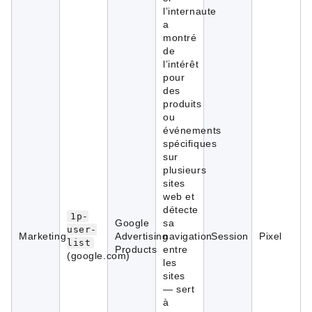
l’internaute
a
montré
de
l’intérêt
pour
des
produits
ou
événements
spécifiques
sur
plusieurs
sites
web et
détecte
1p-
Google
sa
user-
Marketing
Advertising
navigation
Session
Pixel
list
Products
entre
(google.com)
les
sites
— sert
à