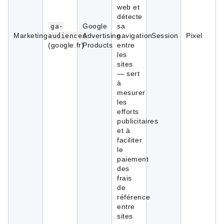
web et
détecte
Google
sa
ga-
Marketing
Advertising
navigation
Session
Pixel
audiences
(google.fr)
Products
entre
les
sites
— sert
à
mesurer
les
efforts
publicitaires
et à
faciliter
le
paiement
des
frais
de
référence
entre
sites