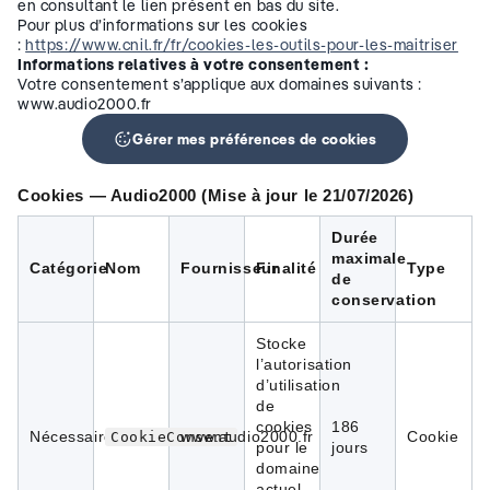
en consultant le lien présent en bas du site.
Pour plus d’informations sur les cookies
:
https://www.cnil.fr/fr/cookies-les-outils-pour-les-maitriser
Informations relatives à votre consentement :
Votre consentement s’applique aux domaines suivants :
www.audio2000.fr
Gérer mes préférences de cookies
Cookies — Audio2000 (Mise à jour le 21/07/2026)
Durée
maximale
Catégorie
Nom
Fournisseur
Finalité
Type
de
conservation
Stocke
l’autorisation
d’utilisation
de
cookies
186
Nécessaires
www.audio2000.fr
Cookie
CookieConsent
pour le
jours
domaine
actuel