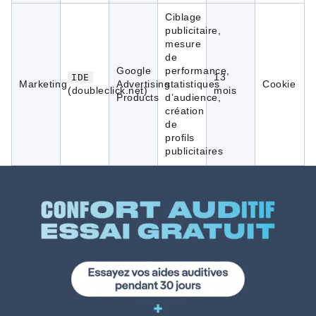
Ciblage
publicitaire,
mesure
de
Google
performance,
13
IDE
Marketing
Advertising
statistiques
Cookie
(doubleclick.net)
mois
Products
d’audience,
création
de
profils
publicitaires