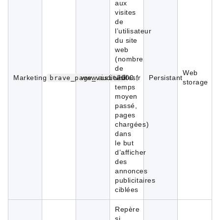
aux
visites
de
l’utilisateur
du site
web
(nombre
de
Web
Marketing
www.audio2000.fr
visites,
Persistant
brave_page_visited
storage
temps
moyen
passé,
pages
chargées)
dans
le but
d’afficher
des
annonces
publicitaires
ciblées
Repère
si