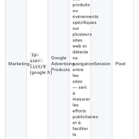
produits
ou
événements
spécifiques
sur
plusieurs
sites
web et
détecte
1p-
Google
sa
user-
Marketing
Advertising
navigation
Session
Pixel
list/9
Products
entre
(google.fr)
les
sites
— sert
à
mesurer
les
efforts
publicitaires
et à
faciliter
le