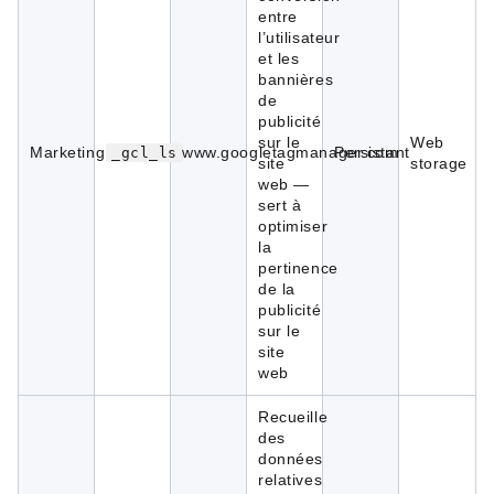
entre
l’utilisateur
et les
bannières
de
publicité
sur le
Web
Marketing
www.googletagmanager.com
Persistant
_gcl_ls
site
storage
web —
sert à
optimiser
la
pertinence
de la
publicité
sur le
site
web
Recueille
des
données
relatives