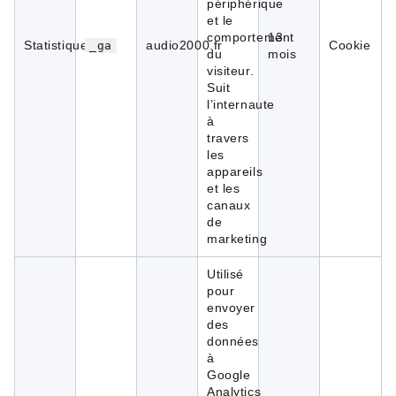
périphérique
et le
comportement
13
Statistiques
audio2000.fr
Cookie
_ga
du
mois
visiteur.
Suit
l’internaute
à
travers
les
appareils
et les
canaux
de
marketing
Utilisé
pour
envoyer
des
données
à
Google
Analytics