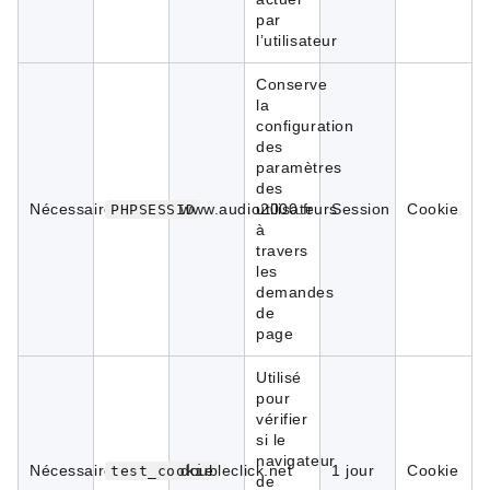
par
l’utilisateur
Conserve
la
configuration
des
paramètres
des
Nécessaires
www.audio2000.fr
utilisateurs
Session
Cookie
PHPSESSID
à
travers
les
demandes
de
page
Utilisé
pour
vérifier
si le
navigateur
Nécessaires
doubleclick.net
1 jour
Cookie
test_cookie
de