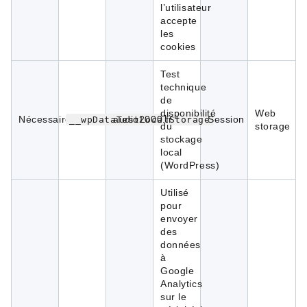
l’utilisateur
accepte
les
cookies
Test
technique
de
disponibilité
Web
Nécessaires
audio2000.fr
Session
__wpDataTestLocalStorage
du
storage
stockage
local
(WordPress)
Utilisé
pour
envoyer
des
données
à
Google
Analytics
sur le