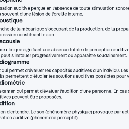
sation auditive perçue en l’absence de toute stimulation sonore
s souvent d’une lésion de l’oreille interne.
oustique
nche de la mécanique sʼoccupant de la production, de la propag
pression constituant le son.
acousie
me clinique signifiant une absence totale de perception auditive 
e peut s’installer progressivement ou apparaître soudainement.
diogramme
t qui permet d’évaluer les capacités auditives d’un individu. L
 ils permettent d’étudier les solutions auditives possibles pour v
diométrie
examen qui permet d’évaluer l’audition d’une personne. En cas 
itives peuvent être proposées.
dition
ion d’entendre. Le son (phénomène physique) provoque par acti
sation auditive (phénomène perceptif).