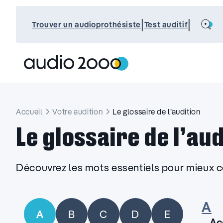
Aller
au
Search
|
|
contenu
Trouver un audioprothésiste
Test auditif
Accueil
Votre audition
Le glossaire de l’audition
Le glossaire de l’aud
Découvrez les mots essentiels pour mieux c
A-Z
A
A
B
C
D
E
Ac