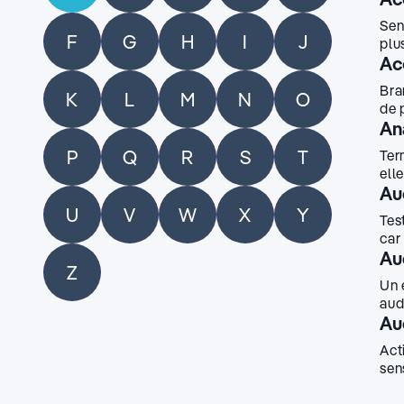
Sen
F
G
H
I
J
plu
Ac
Bra
K
L
M
N
O
de 
An
P
Q
R
S
T
Ter
ell
Au
U
V
W
X
Y
Tes
car
Au
Z
Un 
aud
Au
Act
sen