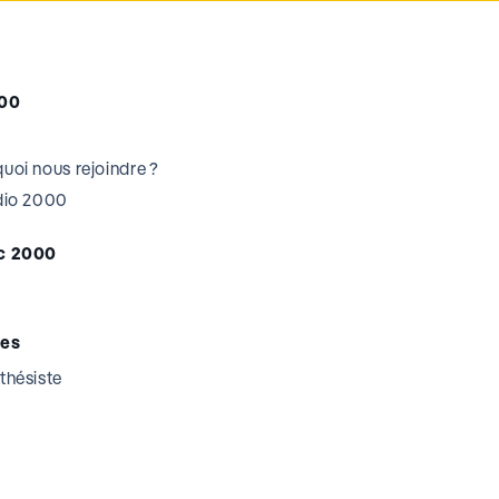
000
uoi nous rejoindre ?
udio 2000
c 2000
tes
thésiste