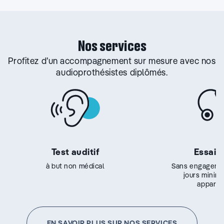
Nos services
Profitez d’un accompagnement sur mesure avec nos
audioprothésistes diplômés.
Test auditif
Essai g
à but non médical
Sans engageme
jours minim
appareil
EN SAVOIR PLUS SUR NOS SERVICES