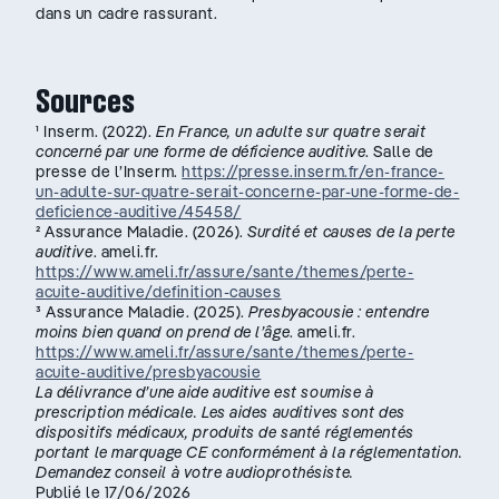
dans un cadre rassurant.
Sources
¹ Inserm. (2022).
En France, un adulte sur quatre serait
concerné par une forme de déficience auditive
. Salle de
presse de l’Inserm.
https://presse.inserm.fr/en-france-
un-adulte-sur-quatre-serait-concerne-par-une-forme-de-
deficience-auditive/45458/
² Assurance Maladie. (2026).
Surdité et causes de la perte
auditive
. ameli.fr.
https://www.ameli.fr/assure/sante/themes/perte-
acuite-auditive/definition-causes
³ Assurance Maladie. (2025).
Presbyacousie : entendre
moins bien quand on prend de l’âge
. ameli.fr.
https://www.ameli.fr/assure/sante/themes/perte-
acuite-auditive/presbyacousie
La délivrance d’une aide auditive est soumise à
prescription médicale. Les aides auditives sont des
dispositifs médicaux, produits de santé réglementés
portant le marquage CE conformément à la réglementation.
Demandez conseil à votre audioprothésiste.
Publié le 17/06/2026