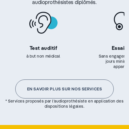
audioprothésistes diplômés.
Test auditif
Essai g
à but non médical
Sans engageme
jours minim
appareil
EN SAVOIR PLUS SUR NOS SERVICES
* Services proposés par l’audioprothésiste en application des
dispositions légales.