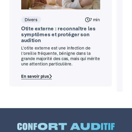
Divers
Temps de lecture :
7 min
Otite externe : reconnaître les
A
symptômes et protéger son
:
audition
i
L'otite externe est une infection de
U
l'oreille fréquente, bénigne dans la
d
grande majorité des cas, mais qui mérite
un
une attention particulière.
t
u
En savoir plus
:
E
Otite
:
externe
A
:
p
reconnaître
a
les
au
symptômes
:
et
c
protéger
p
son
v
audition
i