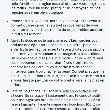
relie l’oreille et la région nasale) et lavez-vous longtemps
les mains. Pour un bébé, pratiquer un nettoyage de nez
régulier au sérum physiologique.
Prenez soin de vos oreilles : l’hiver, couvrez-les avec un
bonnet ou une capuche, surtout si vous venez de vous
laver les cheveux. L’eau restée dans les oreilles accélère
le refroidissement.
Après la douche ou le bain, pensez à bien sécher vos
oreilles et à égoutter le conduit auriculaire ; pour les
enfants, faites-leur pencher la tête à droite puis à gauche
afin d’enlever le maximum d’eau stagnante des oreilles.
Un sèche-cheveux réglé sur le mode « tiède », en faisant
des mouvements de va-et-vient à une trentaine de
centimètres de l’oreille vous permettra de sécher
l’intérieur sans trop chauffer la peau. Conseil pratique : le
conduit auditif étant tortueux, l’air atteindra mieux son but
si vous tirez le pavillon de votre oreille vers le haut et en
arrière.
Lors de baignades, utilisez des
bouchons anti-eau
en
silicone. Ils se placent facilement dans le conduit auditif
pour protéger vos oreilles des risques infectieux liés à
l’eau stagnante. Il existe même des bouchons 100 % sur
mesure réalisés à partir de l’empreinte de votre oreille,