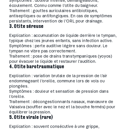
Symptômes : douleur intense, démangeaisons,
écoulement. Connu comme l’otite du baigneur.
Traitement : gouttes auriculaires antibiotiques,
antiseptiques ou antifongiques. En cas de symptômes
persistants, intervention de l’ORL pour drainage.
3. Otite séreuse
Explication : accumulation de liquide derrière le tympan,
typique chez les jeunes enfants, sans infection active.
Symptômes : perte auditive légère sans douleur. Le
tympan ne vibre pas correctement.
Traitement : pose de drains transtympaniques (yoyos)
pour évacuer le liquide et restaurer l’audition.
4. Otite barotraumatique
Explication : variation brutale de la pression de l’air
endommageant l’oreille, commune lors de vols ou
plongées.
Symptômes : douleur et sensation de pression dans
l’oreille.
Traitement : décongestionnants nasaux, manœuvre de
Valsalva (souffler avec le nez et la bouche fermés) pour
équilibrer la pression.
5. Otite virale (rare)
Explication : souvent consécutive à une grippe,