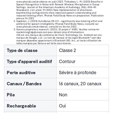
www.phonak.com/evidence en août 2022. Thibodeau L. M. (2020) Benefits in
Speech Recognition in Noise with Remote Wireless Microphones in Group
Settings. Journal of the American Academy of Audiology, 31(6), 404–411.
Woodward, J et Latzel, M (2022) New implementation of directional
beamforming configurations show improved speech understanding and
reduced listening effort. Phonak Field Study News en préparation. Publication
prévue fin 2022
Appleton, J. (2020) AutoSense OS 4.0 – significantly less listening effort and
preferred for speech intelligibility. Phonak Field Study News, consulté sur
www.phonak.com/evidence, consulté en février 2022.
Sonova proprietary research. (2022). ID projet n° 4583. Veuillez contacter
marketinsight@phonak.com pour obtenir plus d’informations
iOS est une marque de commerce de Cisco Technology, Inc. Android est une
marque de Google, LLC. Le nom de marque et les logos Bluetooth® sont des
marques déposées appartenant à Bluetooth SIG, Inc., et toute utilisation de
telles marques par Sonova est faite sous licence.
Type de classe
Classe 2
Type d’appareil auditif
Contour
Perte auditive
Sévère à profonde
Canaux / Bandes
16 canaux, 20 canaux
Pile
Non
Rechargeable
Oui