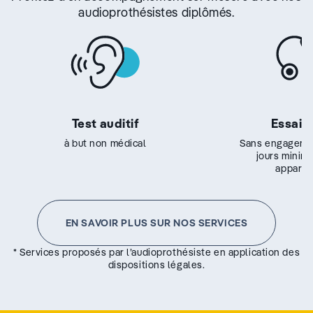
audioprothésistes diplômés.
Test auditif
Essai g
à but non médical
Sans engageme
jours minim
appareil
EN SAVOIR PLUS SUR NOS SERVICES
* Services proposés par l’audioprothésiste en application des
dispositions légales.