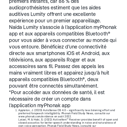
premiers instants, car 86 % des
audioprothésistes estiment que les aides
auditives Lumity offrent une excellente
expérience pour un premier appareillage.
Naída Lumity s’associe à l’application myPhonak
app et aux appareils compatibles Bluetooth®
pour vous aider à vous connecter au monde qui
vous entoure. Bénéficiez d’une connectivité
directe aux smartphones iOS et Android, aux
télévisions, aux appareils Roger et aux
accessoires sans fil. Passez des appels les
mains vraiment libres et appairez jusqu’à huit
appareils compatibles Bluetooth®, deux
pouvant être connectés simultanément.
*Pour accéder aux données de santé, il est
nécessaire de créer un compte dans
l’application myPhonak app
Appleton, J. (2020) AutoSense OS 4.0 – significantly less listening effort and
preferred forspeech intelligibility. Phonak Field Study News, consulté sur
www.phonak.com/evidence en août 2022.
Latzel, M. & Hobi, S. (2022) ActiveVent™ Receiver provides benefit of open and
closed acoustics for better speech understanding in noise and naturalness of
own voice perception. Phonak Field Study News, consulté sur