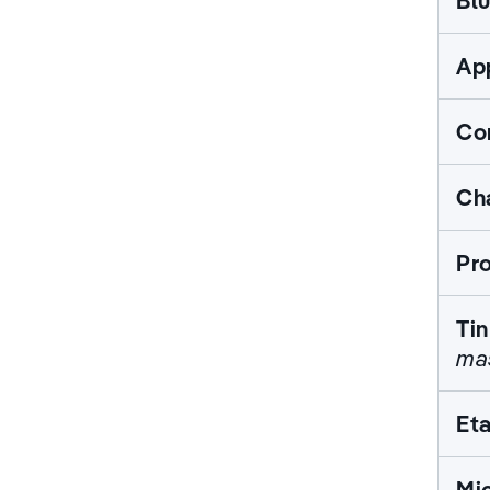
Bl
Ap
Co
Ch
Pr
Ti
ma
Et
Mic