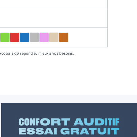
r
Vert
Rouge
Bleu
Gris
Rose
Beige
Marron
e coloris qui répond au mieux à vos besoins.