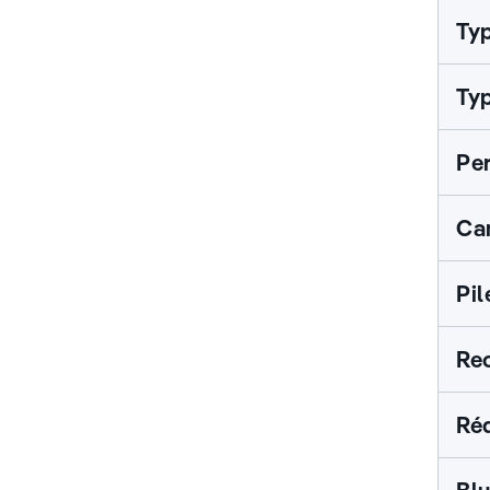
Typ
Typ
Per
Ca
Pil
Re
Réd