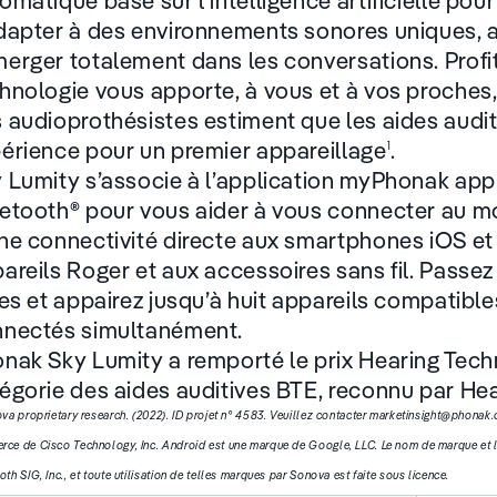
omatique basé sur l’intelligence artificielle pour
dapter à des environnements sonores uniques, a
erger totalement dans les conversations. Profi
hnologie vous apporte, à vous et à vos proches,
 audioprothésistes estiment que les aides audit
érience pour un premier appareillage
.
1
 Lumity s’associe à l’application myPhonak app
etooth® pour vous aider à vous connecter au mo
ne connectivité directe aux smartphones iOS et 
areils Roger et aux accessoires sans fil. Passe
res et appairez jusqu’à huit appareils compatibl
nectés simultanément.
nak Sky Lumity a remporté le prix Hearing Tec
égorie des aides auditives BTE, reconnu par He
ova proprietary research. (2022). ID projet n° 4583. Veuillez contacter marketinsight@phonak
ce de Cisco Technology, Inc. Android est une marque de Google, LLC. Le nom de marque et
oth SIG, Inc., et toute utilisation de telles marques par Sonova est faite sous licence.