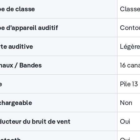
e de classe
Classe
e d’appareil auditif
Conto
te auditive
Légère
naux / Bandes
16 can
e
Pile 13
chargeable
Non
ucteur du bruit de vent
Oui