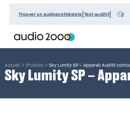
Aller
au
Search
|
|
contenu
Trouver un audioprothésiste
Test auditif
Accueil
Produits
Sky Lumity SP – Appareil Auditif contou
Sky Lumity SP – Appar