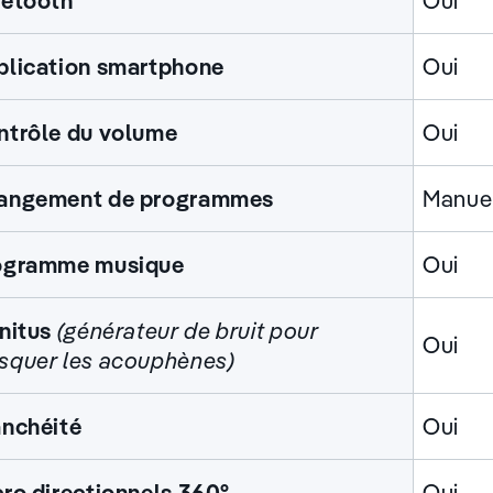
uetooth
Oui
plication smartphone
Oui
ntrôle du volume
Oui
angement de programmes
Manuel
ogramme musique
Oui
nnitus
(générateur de bruit pour
Oui
squer les acouphènes)
anchéité
Oui
ro directionnels 360°
Oui