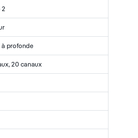
 2
ur
 à profonde
aux, 20 canaux