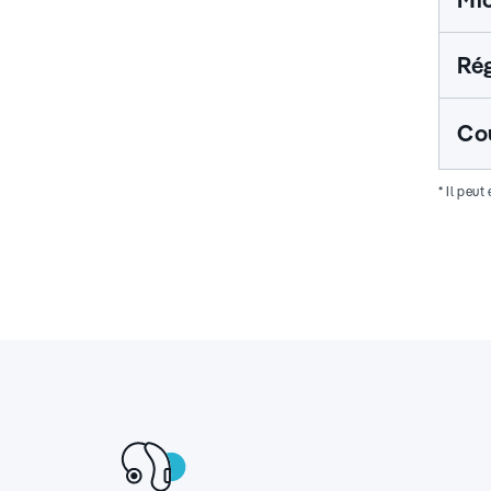
Rég
Co
* Il peu