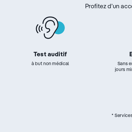
Profitez d’un a
Test auditif
à but non médical
Sans e
jours m
* Service