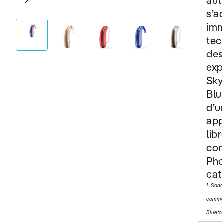
aut
s’a
imm
tec
des
exp
Sky
Blu
d’u
app
lib
con
Pho
cat
1. Son
commer
Blueto