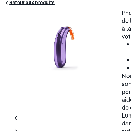
Retour aux produits
Pho
de 
à l
vot
Nou
son
per
aid
de 
Lum
dan