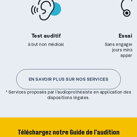
Test auditif
Essai g
à but non médical
Sans engageme
jours minim
appareil
EN SAVOIR PLUS SUR NOS SERVICES
* Services proposés par l’audioprothésiste en application des
dispositions légales.
Téléchargez notre Guide de l’audition