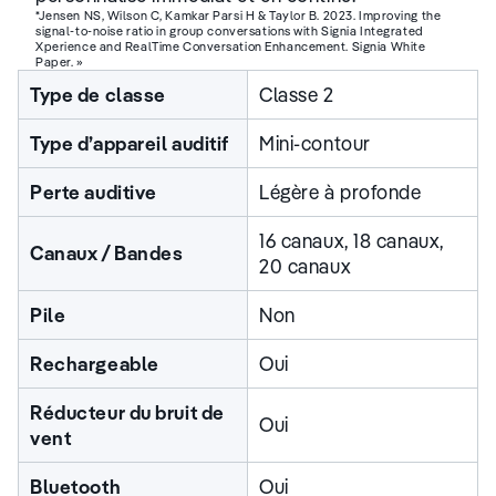
*Jensen NS, Wilson C, Kamkar Parsi H & Taylor B. 2023. Improving the
signal-to-noise ratio in group conversations with Signia Integrated
Xperience and RealTime Conversation Enhancement. Signia White
Paper. »
Type de classe
Classe 2
Type d’appareil auditif
Mini-contour
Perte auditive
Légère à profonde
16 canaux, 18 canaux,
Canaux / Bandes
20 canaux
Pile
Non
Rechargeable
Oui
Réducteur du bruit de
Oui
vent
Bluetooth
Oui