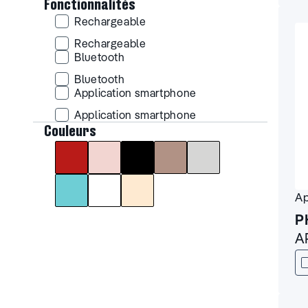
Fonctionnalités
Rechargeable
Rechargeable
Rechargeable
Bluetooth
Bluetooth
Bluetooth
Application smartphone
Application smartphone
Application smartphone
Rouge
Rose
Noir
Marron
Gris
Couleurs
Couleurs
Bleu
Blanc
Beige
Ap
P
A