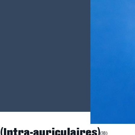
(
Intra-auriculaires
)
(18)