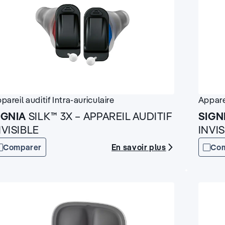
pareil auditif
Intra-auriculaire
Appare
IGNIA
SILK™ 3X – APPAREIL AUDITIF
SIGN
NVISIBLE
INVI
En savoir plus
Comparer
Co