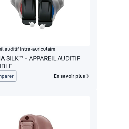
il auditif
Intra-auriculaire
IA
SILK™ – APPAREIL AUDITIF
SIBLE
En savoir plus
mparer