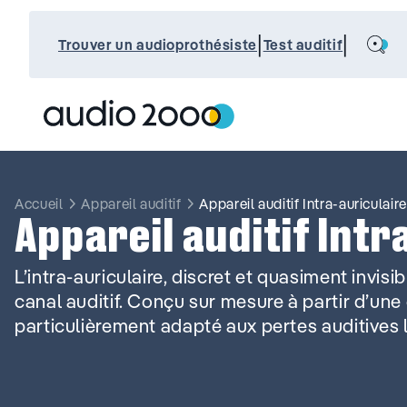
Aller
au
Search
|
|
contenu
Trouver un audioprothésiste
Test auditif
Accueil
Appareil auditif
Appareil auditif Intra-auriculaire
Appareil auditif Intr
L’intra-auriculaire, discret et quasiment invisi
canal auditif. Conçu sur mesure à partir d’une e
particulièrement adapté aux pertes auditives