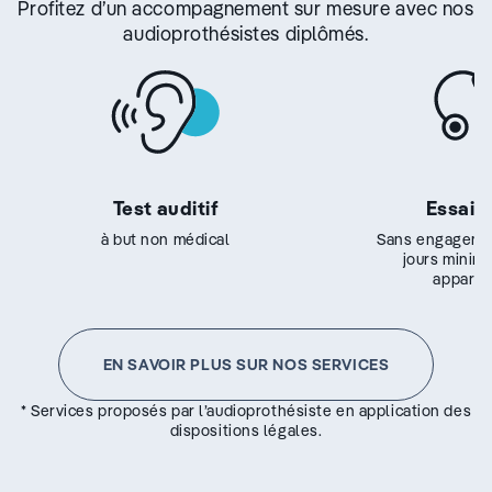
Profitez d’un accompagnement sur mesure avec nos
audioprothésistes diplômés.
Test auditif
Essai g
à but non médical
Sans engageme
jours minim
appareil
EN SAVOIR PLUS SUR NOS SERVICES
* Services proposés par l’audioprothésiste en application des
dispositions légales.