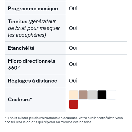
Programme musique
Oui
Tinnitus
(générateur
de bruit pour masquer
Oui
les acouphènes)
Etanchéité
Oui
Micro directionnels
Oui
360°
Réglages à distance
Oui
Beige
Marron
Gris
Noir
Blanc
Couleurs*
Rouge
* Il peut exister plusieurs nuances de couleurs. Votre audioprothésiste vous
conseillera le coloris qui répond au mieux à vos besoins.