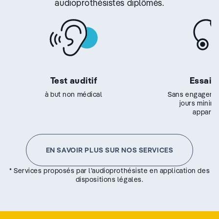
audioprothésistes diplômés.
Test auditif
Essai g
à but non médical
Sans engageme
jours minim
appareil
EN SAVOIR PLUS SUR NOS SERVICES
* Services proposés par l’audioprothésiste en application des
dispositions légales.