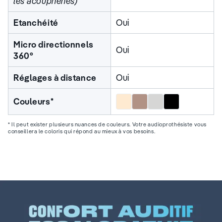
les acouphènes)
Etanchéité
Oui
Micro directionnels
Oui
360°
Réglages à distance
Oui
Beige
Marron
Gris
Noir
Couleurs*
* Il peut exister plusieurs nuances de couleurs. Votre audioprothésiste vous
conseillera le coloris qui répond au mieux à vos besoins.