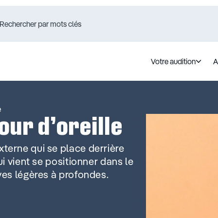
Votre audition
A
e
our d’oreille
xterne qui se place derrière
qui vient se positionner dans le
ives légères à profondes.