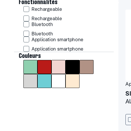
Fonctionnalités
Rechargeable
Rechargeable
Rechargeable
Bluetooth
Bluetooth
Bluetooth
Application smartphone
Application smartphone
Application smartphone
Vert
Rouge
Rose
Noir
Marron
Couleurs
Couleurs
Gris
Bleu
Blanc
Beige
Ap
S
A