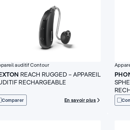
pareil auditif
Contour
Appare
EXTON
REACH RUGGED – APPAREIL
PHO
UDITIF RECHARGEABLE
SPHE
REC
En savoir plus
Comparer
Co