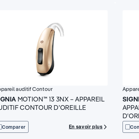
pareil auditif
Contour
Appare
IGNIA
MOTION™ 13 3NX – APPAREIL
SIGN
UDITIF CONTOUR D’OREILLE
APPA
D’OR
En savoir plus
Comparer
Co