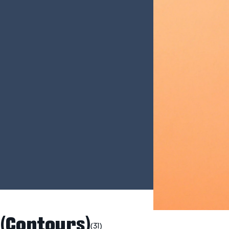
(
Contour
s)
(31)