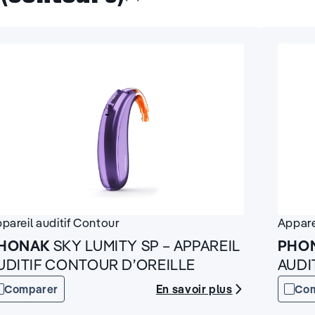
pareil auditif
Contour
Appare
HONAK
SKY LUMITY SP – APPAREIL
PHO
UDITIF CONTOUR D’OREILLE
AUDI
En savoir plus
Comparer
Co