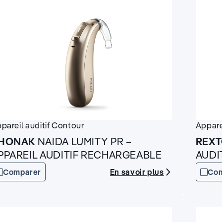
pareil auditif
Contour
Appare
HONAK
NAIDA LUMITY PR –
REX
PPAREIL AUDITIF RECHARGEABLE
AUDI
En savoir plus
Comparer
Co