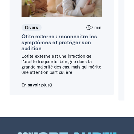
Divers
Temps de lecture :
7 min
Otite externe : reconnaître les
A
symptômes et protéger son
:
audition
i
L’otite externe est une infection de
U
l’oreille fréquente, bénigne dans la
d
grande majorité des cas, mais qui mérite
un
une attention particulière.
t
u
En savoir plus
:
E
Otite
:
externe
A
:
p
reconnaître
a
les
au
symptômes
:
et
c
protéger
p