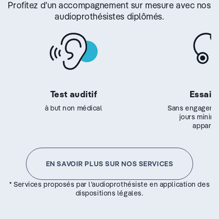
Profitez d’un accompagnement sur mesure avec nos
audioprothésistes diplômés.
Test auditif
Essai g
à but non médical
Sans engageme
jours minim
appareil
EN SAVOIR PLUS SUR NOS SERVICES
* Services proposés par l’audioprothésiste en application des
dispositions légales.