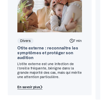
Divers
Temps de lecture :
7 min
Otite externe : reconnaître les
A
symptômes et protéger son
:
audition
i
L’otite externe est une infection de
U
l’oreille fréquente, bénigne dans la
d
grande majorité des cas, mais qui mérite
un
une attention particulière.
t
u
En savoir plus
:
E
Otite
:
externe
A
:
p
reconnaître
a