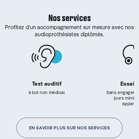
Nos services
Profitez d’un accompagnement sur mesure avec nos
audioprothésistes diplômés.
Test auditif
Essai g
à but non médical
Sans engageme
jours minim
appareil
EN SAVOIR PLUS SUR NOS SERVICES