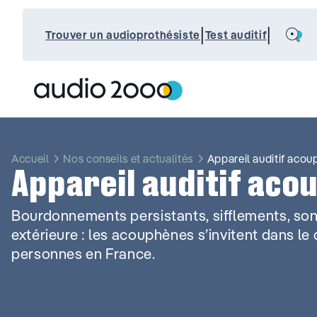
Aller
au
Search
|
|
contenu
Trouver un audioprothésiste
Test auditif
Accueil
Nos conseils et actualités
Appareil auditif aco
Appareil auditif aco
Bourdonnements persistants, sifflements, so
extérieure : les acouphènes s’invitent dans le 
personnes en France.