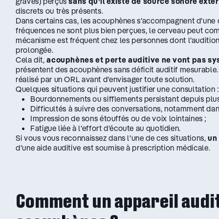
graves) perçus
sans qu’il existe de source sonore exté
discrets ou très présents.
Dans certains cas, les acouphènes s’accompagnent d’une d
fréquences ne sont plus bien perçues, le cerveau peut com
mécanisme est fréquent chez les personnes dont l’audition
prolongée.
Cela dit,
acouphènes et perte auditive ne vont pas sy
présentent des acouphènes sans déficit auditif mesurable.
réalisé par un ORL avant d’envisager toute solution.
Quelques situations qui peuvent justifier une consultation 
Bourdonnements ou sifflements persistant depuis plus
Difficultés à suivre des conversations, notamment dans
Impression de sons étouffés ou de voix lointaines ;
Fatigue liée à l’effort d’écoute au quotidien.
Si vous vous reconnaissez dans l’une de ces situations,
un
d’une aide auditive est soumise à prescription médicale.
Comment un appareil auditi