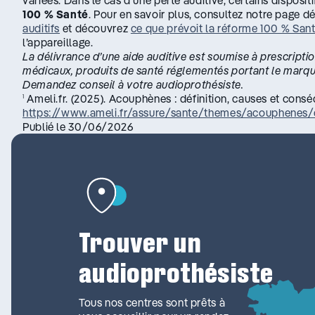
100 % Santé
. Pour en savoir plus, consultez notre page 
auditifs
et découvrez
ce que prévoit la réforme 100 % San
l’appareillage.
La délivrance d’une aide auditive est soumise à prescriptio
médicaux, produits de santé réglementés portant le marq
Demandez conseil à votre audioprothésiste.
Ameli.fr. (2025). Acouphènes : définition, causes et cons
1
https://www.ameli.fr/assure/sante/themes/acouphenes/
Publié le 30/06/2026
Trouver un
audioprothésiste
Tous nos centres sont prêts à