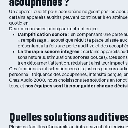
acouphènes ?
Un appareil auditif pour acouphène ne guérit pas les acou
certains appareils auditifs peuvent contribuer à en atténue
quotidien.
Deux mécanismes principaux entrent en jeu :
L’amplification sonore
: en compensant une perte aud
« remplissage » acoustique réduit la place laissée au
présentant à la fois une perte auditive et des acouph
La thérapie sonore intégrée
: certains appareils au
sons naturels, stimulations sonores douces). Ces son
à en détourner l’attention, réduisant ainsi leur impact 
Ces fonctions sont sélectionnées et ajustées par nos audi
personne : fréquence des acouphènes, intensité perçue, e
Chez Audio 2000, nous choisissons les solutions en foncti
tous, et
nos équipes sont là pour guider chaque décis
Quelles solutions auditive
Plusieurs familles d’appareils auditifs peuvent être envisa