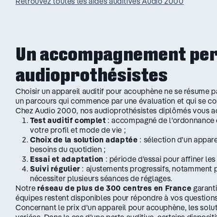
Retrouvez toutes les aides auditives Audio 2000
Un accompagnement pers
audioprothésistes
Choisir un appareil auditif pour acouphène ne se résume p
un parcours qui commence par une évaluation et qui se con
Chez Audio 2000, nos audioprothésistes diplômés vous 
Test auditif complet
: accompagné de l’ordonnance d
votre profil et mode de vie ;
Choix de la solution adaptée
: sélection d’un appare
besoins du quotidien ;
Essai et adaptation
: période d’essai pour affiner les
Suivi régulier
: ajustements progressifs, notamment p
nécessiter plusieurs séances de réglages.
Notre
réseau de plus de 300 centres en France
garanti
équipes restent disponibles pour répondre à vos questions 
Concernant le prix d’un appareil pour acouphène, les solu
variées. Dans le cas d’une perte auditive, certains disposi