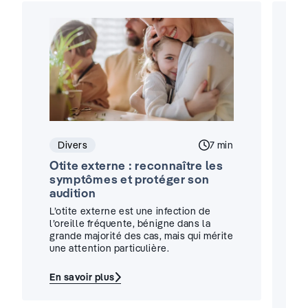
Divers
Temps de lecture :
7 min
Otite externe : reconnaître les
A
symptômes et protéger son
:
audition
i
L’otite externe est une infection de
U
l’oreille fréquente, bénigne dans la
d
grande majorité des cas, mais qui mérite
un
une attention particulière.
t
u
En savoir plus
:
E
Otite
:
externe
A