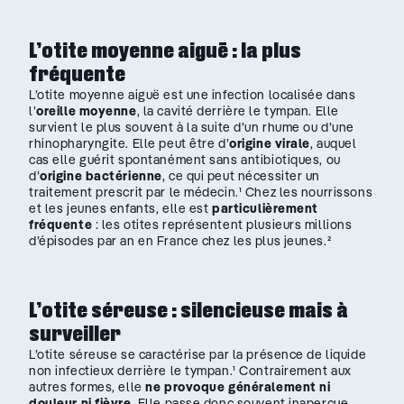
L’otite moyenne aiguë : la plus
fréquente
L’otite moyenne aiguë est une infection localisée dans
l’
oreille moyenne
, la cavité derrière le tympan. Elle
survient le plus souvent à la suite d’un rhume ou d’une
rhinopharyngite. Elle peut être d’
origine virale
, auquel
cas elle guérit spontanément sans antibiotiques, ou
d’
origine bactérienne
, ce qui peut nécessiter un
traitement prescrit par le médecin.¹ Chez les nourrissons
et les jeunes enfants, elle est
particulièrement
fréquente
: les otites représentent plusieurs millions
d’épisodes par an en France chez les plus jeunes.²
L’otite séreuse : silencieuse mais à
surveiller
L’otite séreuse se caractérise par la présence de liquide
non infectieux derrière le tympan.¹ Contrairement aux
autres formes, elle
ne provoque généralement ni
douleur ni fièvre
. Elle passe donc souvent inaperçue.