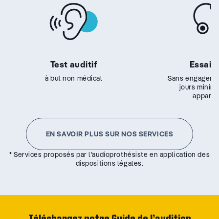
Test auditif
Essai g
à but non médical
Sans engageme
jours minim
appareil
EN SAVOIR PLUS SUR NOS SERVICES
* Services proposés par l’audioprothésiste en application des
dispositions légales.