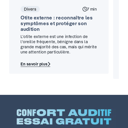
Divers
Temps de lecture :
7 min
Otite externe : reconnaître les
A
symptômes et protéger son
:
audition
i
L'otite externe est une infection de
U
l'oreille fréquente, bénigne dans la
d
grande majorité des cas, mais qui mérite
un
une attention particulière.
t
u
En savoir plus
:
E
Otite
:
externe
A
:
p
reconnaître
a
les
au
symptômes
:
et
c
protéger
p
son
v
audition
i
?