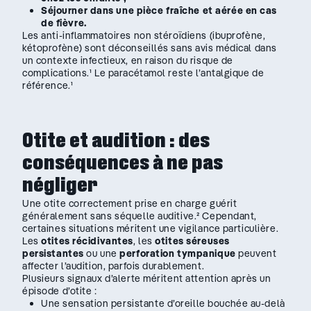
Séjourner dans une pièce fraîche et aérée en cas
de fièvre.
Les anti-inflammatoires non stéroïdiens (ibuprofène,
kétoprofène) sont déconseillés sans avis médical dans
un contexte infectieux, en raison du risque de
complications.¹ Le paracétamol reste l’antalgique de
référence.¹
Otite et audition : des
conséquences à ne pas
négliger
Une otite correctement prise en charge guérit
généralement sans séquelle auditive.² Cependant,
certaines situations méritent une vigilance particulière.
Les
otites récidivantes
, les
otites séreuses
persistantes
ou une
perforation tympanique
peuvent
affecter l’audition, parfois durablement.
Plusieurs signaux d’alerte méritent attention après un
épisode d’otite :
Une sensation persistante d’oreille bouchée au-delà