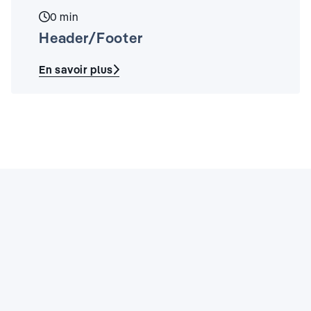
Temps de lecture :
0 min
Header/Footer
En savoir plus
:
Header/Footer