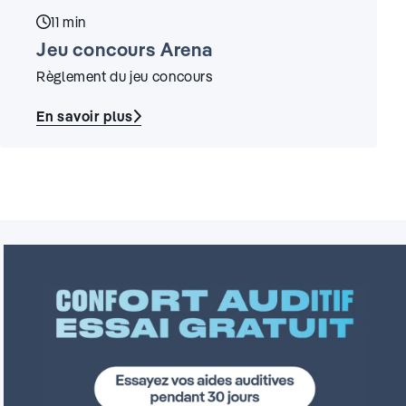
Temps de lecture :
11 min
Jeu concours Arena
Règlement du jeu concours
En savoir plus
:
Jeu
concours
Arena