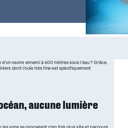
u d’un navire ennemi à 600 mètres sous l’eau ? Grâce,
iers dont l’ouïe très fine est spécifiquement
’océan, aucune lumière
où les sons se propagent cinq fois plus vite et parcours