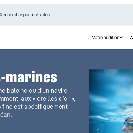
Votre audition
A
us-marines
ne baleine ou d’un navire
ment, aux « oreilles d’or »,
 fine est spécifiquement
céan.