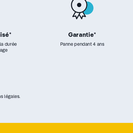
lisé
*
Garantie
*
 la durée
Panne pendant 4 ans
lage
s légales.