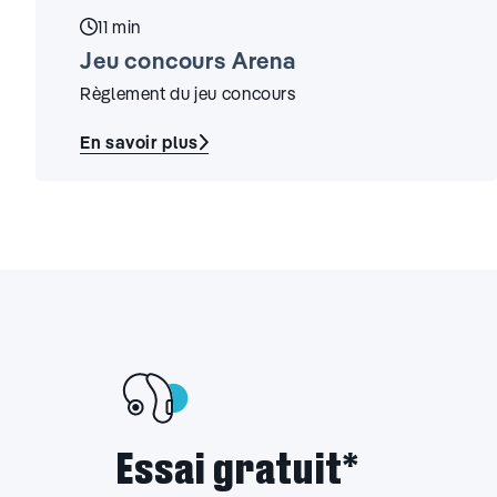
Temps de lecture :
11 min
Jeu concours Arena
Règlement du jeu concours
En savoir plus
:
Jeu
concours
Arena
Essai gratuit*