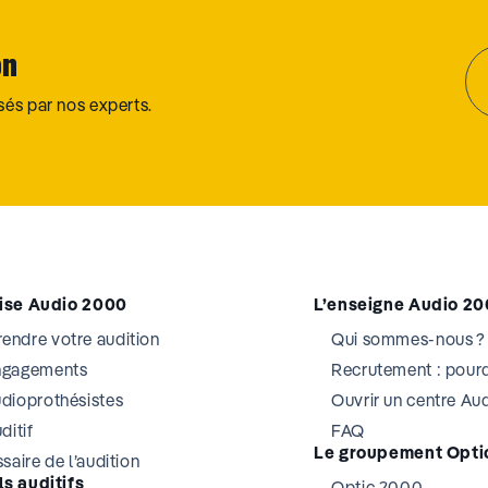
on
osés par nos experts.
tise Audio 2000
L’enseigne Audio 2
ndre votre audition
Qui sommes-nous ?
ngagements
Recrutement : pourq
dioprothésistes
Ouvrir un centre A
ditif
FAQ
Le groupement Opti
saire de l’audition
s auditifs
Optic 2000