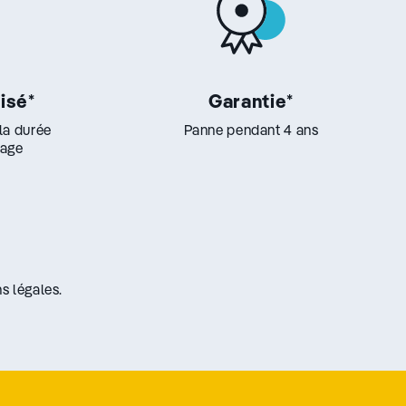
lisé
*
Garantie
*
 la durée
Panne pendant 4 ans
lage
s légales.