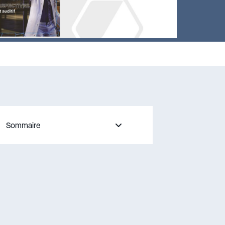
Sommaire
– appuyez sur le bouton pour sélectionner une nouvelle secti