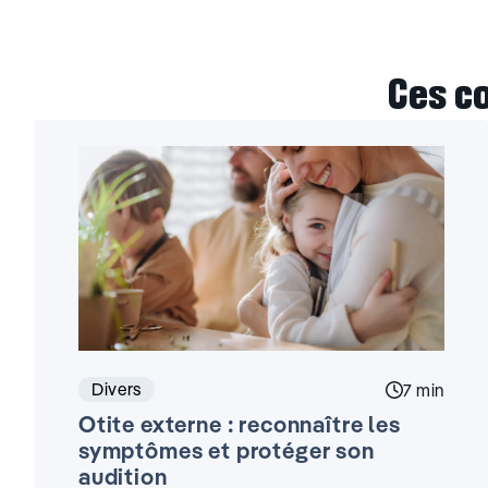
Ces c
Divers
Temps de l
7 min
Otite externe : reconnaître les
symptômes et protéger son
audition