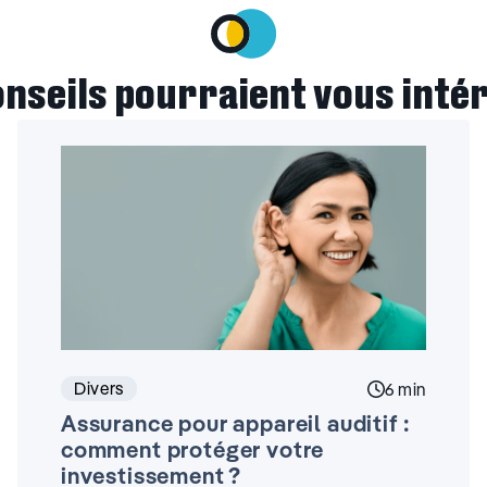
onseils pourraient vous inté
Divers
ecture :
Temps de lec
6 min
Assurance pour appareil auditif :
comment protéger votre
investissement ?