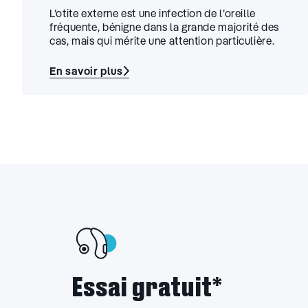
L’otite externe est une infection de l’oreille
fréquente, bénigne dans la grande majorité des
cas, mais qui mérite une attention particulière.
En savoir plus
:
Otite
externe
:
reconnaître
les
symptômes
et
protéger
son
audition
Essai gratuit*