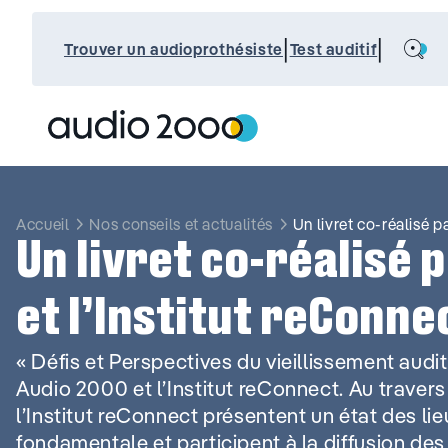
Aller
au
Search
|
|
contenu
Trouver un audioprothésiste
Test auditif
Accueil
Nos conseils et actualités
Un livret co-réalisé p
Un livret co-réalisé 
et l’Institut reConne
« Défis et Perspectives du vieillissement auditif
Audio 2000 et l’Institut reConnect. Au travers
l’Institut reConnect présentent un état des li
fondamentale et participent à la diffusion de