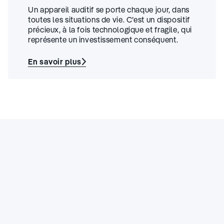
Un appareil auditif se porte chaque jour, dans
toutes les situations de vie. C’est un dispositif
précieux, à la fois technologique et fragile, qui
représente un investissement conséquent.
En savoir plus
:
Assurance
pour
appareil
auditif
:
comment
protéger
votre
investissement
?