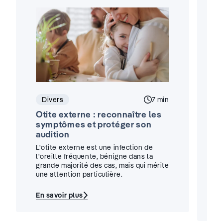
Divers
Temps de lecture :
7 min
Otite externe : reconnaître les
A
symptômes et protéger son
:
audition
i
L'otite externe est une infection de
U
l'oreille fréquente, bénigne dans la
d
grande majorité des cas, mais qui mérite
un
une attention particulière.
t
u
En savoir plus
:
E
Otite
:
externe
A