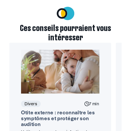
Ces conseils pourraient vous
intéresser
Divers
Temps de lecture :
7 min
Otite externe : reconnaître les
A
symptômes et protéger son
:
audition
i