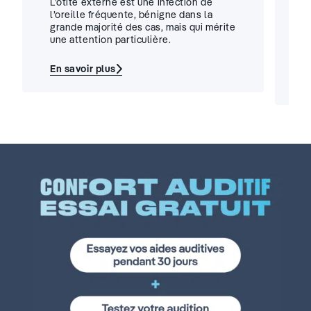
L’otite externe est une infection de
U
l’oreille fréquente, bénigne dans la
d
grande majorité des cas, mais qui mérite
un
une attention particulière.
t
u
En savoir plus
:
E
Otite
:
externe
A
:
p
reconnaître
a
les
au
symptômes
:
et
c
protéger
p
son
v
audition
i
?